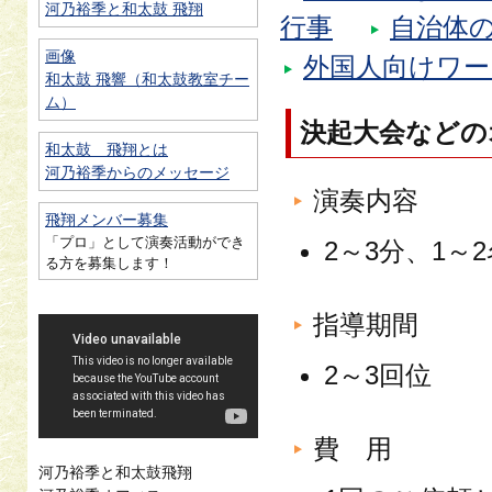
河乃裕季と和太鼓 飛翔
行事
自治体
画像
外国人向けワ
和太鼓 飛響（和太鼓教室チー
ム）
決起大会などの
和太鼓 飛翔とは
河乃裕季からのメッセージ
演奏内容
飛翔メンバー募集
「プロ」として演奏活動ができ
2～3分、1～
る方を募集します！
指導期間
2～3回位
費 用
河乃裕季と和太鼓飛翔