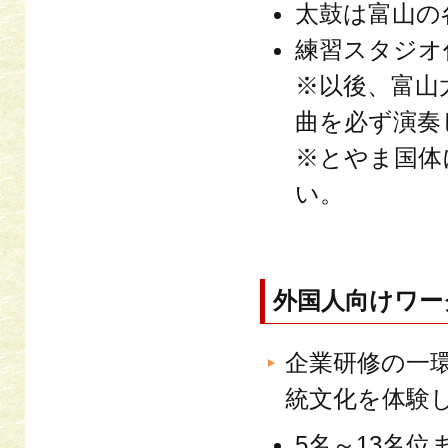
太鼓は富山の
練習スタジオ
※以後、富山
曲を必ず演奏
※とやま国体
い。
外国人向けワー
企業研修の一
統文化を体験
5名～13名位